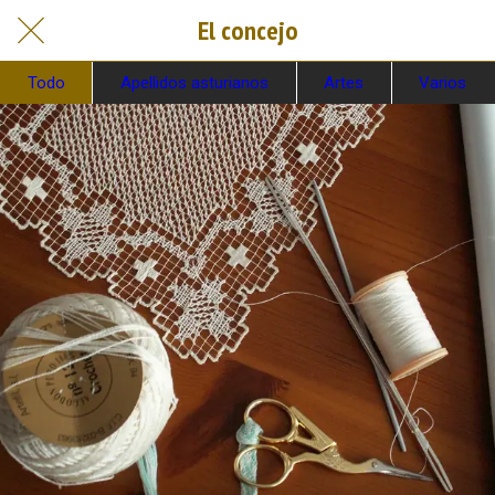
El concejo
Todo
Apellidos asturianos
Artes
Varios