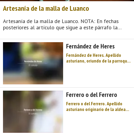
Artesanía de la malla de Luanco
Artesanía de la malla de Luanco. NOTA: En fechas
posteriores al artículo que sigue a este párrafo la
antigua asociación Taller de Artesanía Malla de Luanco
ya ha cambiado su nombre en cumplimiento de la
Fernández de Heres
sentencia judicial que le i ...
Fernández de Heres. Apellido
asturiano, oriundo de la parroquia
de San Jorge de Heres, en el
concejo de Gozón. Se extendió
por toda la región, con casas
establecidas en Manzaneda y
Laviana (Gozón), Avilés, Muros de
Ferrero o del Ferrero
Nalón ...
Ferrero o del Ferrero. Apellido
asturiano originario de la aldea
de ese nombre, en el concejo de
Gozón. Su escudo pintan partido:
1.°, de gules y un hombre armado,
con una lanza o venablo en la