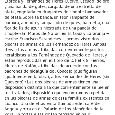
Lloreda y Fernández de Heres-Cuervo. Escudo: de oro
y una banda de gules, cargada de una estrella de
plata, engolada en dragantes de sinople lampasados
de plata. Sobre la banda, un león rampante de
púrpura, armado y lampasado de gules; bajo ella, una
flor de lis de azur siniestrada de una panela de
sinople.«En Muros de Nalón, en El Couz y La Granja —
escribe Francisco Sarandeses—, hemos visto dos
piedras de armas de los Fernández de Heres. Ambas
llevan las armas atribuidas corrientemente por los
heraldistas a los Fernández de Quevedo de Heres, y
están reproducidas en el libro de D. Félix G. Fierros,
Muros de Nalón, atribuidas, de acuerdo con los
padrones de hidalguía del Concejo (que figuran
igualmente en la obra), a los Fernández de Heres (sin
Quevedo).»Las dos piedras de armas tienen una
disposición distinta a la que corrientemente se lee en
los tratados; disposición que encontramos repetida
en las piedras de armas de esta familia existentes en
Luanco. Una de ellas en la llamada «del café de
Ángel» y otra en el Palacio de los Menéndez de la
Pola. En todas ellas pintan terciado en palo: