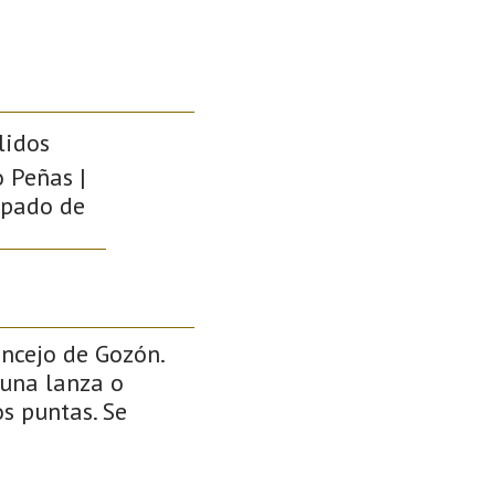
lidos
o Peñas |
cipado de
oncejo de Gozón.
 una lanza o
s puntas. Se