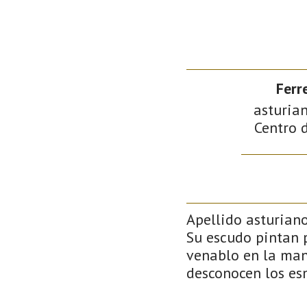
Ferr
asturian
Centro d
Apellido asturiano
Su escudo pintan 
venablo en la man
desconocen los es