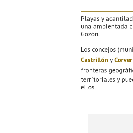
Playas y acantilad
una ambientada ca
Gozón.
Los concejos (muni
Castrillón
y
Corver
fronteras geográf
territoriales y pu
ellos.