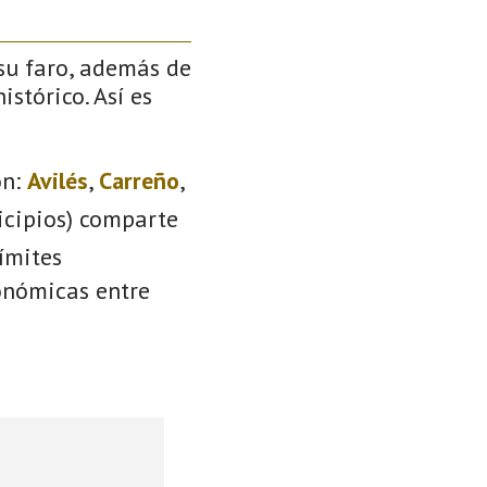
 su faro, además de
stórico. Así es
n:
Avilés
,
Carreño
,
icipios) comparte
ímites
conómicas entre