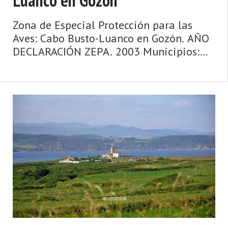
Zona de Especial Protección para las
Aves: Cabo Busto-Luanco en Gozón. AÑO
DECLARACIÓN ZEPA. 2003 Municipios:
Avilés, Castrillón, Cudillero, Gozón,
Pravia, Soto del Barco y Valdés
Superficie: 9907 ha Otras figuras de pro
...