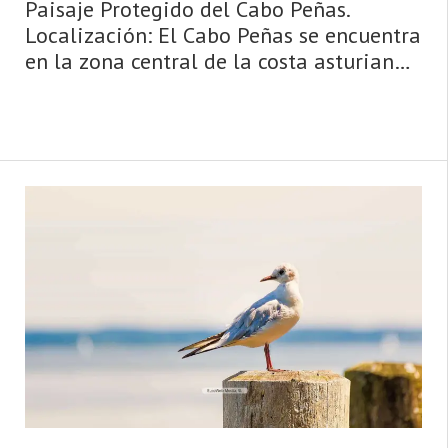
Paisaje Protegido del Cabo Peñas.
Localización: El Cabo Peñas se encuentra
en la zona central de la costa asturiana,
entre Gijón y Avilés. Se ha delimitado un
espacio a ambos lados del Cabo, todo él
incluido en el concejo de ...