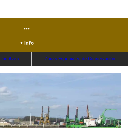
+ Info
 las Aves
Zonas Especiales de Conservación