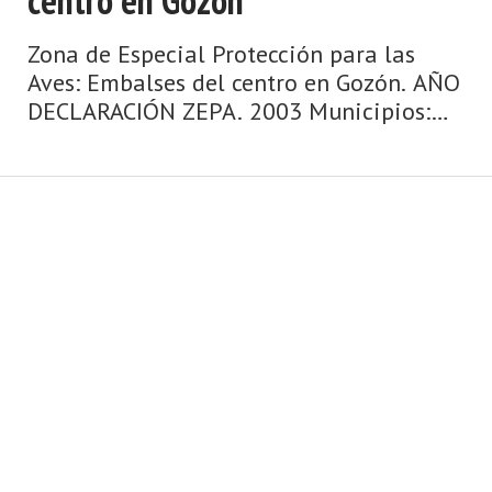
centro en Gozón
Zona de Especial Protección para las
Aves: Embalses del centro en Gozón. AÑO
DECLARACIÓN ZEPA. 2003 Municipios:
Corvera, Gijón, Gozón Superficie: 268 ha
Otras figuras de protección: Ninguna Se
trata de un grupo de humedales a ...