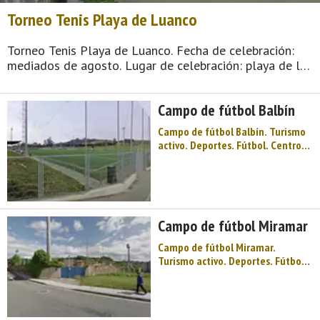
Torneo Tenis Playa de Luanco
Torneo Tenis Playa de Luanco. Fecha de celebración:
mediados de agosto. Lugar de celebración: playa de la
Ribera, en la villa de Luanco (capital del concejo o
municipio de Gozón). El Torneo Tenis Playa de Luanco,
Campo de fútbol Balbín
único del mundo s ...
Campo de fútbol Balbín. Turismo
activo. Deportes. Fútbol. Centro
de Asturias. Comarca del Cabo
Peñas. Costa de Asturias. Playas y
acantilados, el paisaje del Cabo
de Peñas coronado por su faro,
además de una ambientada
Campo de fútbol Miramar
capital marinera con gran encan
...
Campo de fútbol Miramar.
Turismo activo. Deportes. Fútbol.
Centro de Asturias. Comarca del
Cabo Peñas. Costa de Asturias.
Playas y acantilados, el paisaje
del Cabo de Peñas coronado por