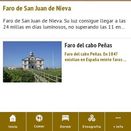
Faro de San Juan de Nieva
Faro de San Juan de Nieva. Su luz consigue llegar a las
24 millas en días luminosos, no superando las 11 en
los brumosos. La construcción es de una planta, con
una torre cuadrangular, cercada por una tapia de
Faro del cabo Peñas
mampostería. El faro de Sa ...
Faro del cabo Peñas. En 1847
existían en España veinte faros y
fanales de irregular servicio. En
Asturias los marineros no
contaban con más ayuda que
algún fuego en la torre de alguna
iglesia o de las hogueras
encendidas en los pr ...
Comer
Inicio
Dormir
Etnografía
+ Info