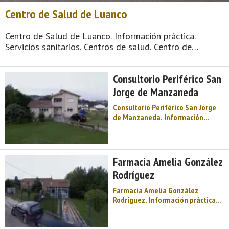
Centro de Salud de Luanco
Centro de Salud de Luanco. Información práctica.
Servicios sanitarios. Centros de salud. Centro de
Asturias. Comarca del Cabo Peñas. Costa de Asturias.
Playas y acantilados, el paisaje del Cabo de Peñas
Consultorio Periférico San
coronado por su faro, además de una ambientada ...
Jorge de Manzaneda
Consultorio Periférico San Jorge
de Manzaneda. Información
práctica. Servicios sanitarios.
Consultorios. Centro de Asturias.
Comarca del Cabo Peñas. Costa de
Asturias. Playas y acantilados, el
Farmacia Amelia González
paisaje del Cabo de Peñas
Rodríguez
coronado por su faro, además de
...
Farmacia Amelia González
Rodríguez. Información práctica.
Servicios sanitarios. Farmacias.
Centro de Asturias. Comarca del
Cabo Peñas. Costa de Asturias.