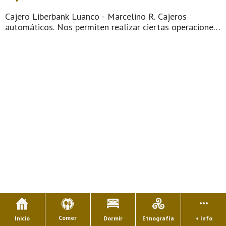
Cajero Liberbank Luanco - Marcelino R. Cajeros
automáticos. Nos permiten realizar ciertas operaciones
de forma automática mediante el uso de una tarjeta o
de una libreta de ahorros. Para poder operar en un
cajero, es necesario tener una tar ...
Comer
Inicio
Dormir
Etnografía
+ Info