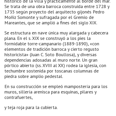
histórico de la villa y prácticamente al borde del mar.
Se trata de una obra barroca construida entre 1728 y
1735 según proyecto del arquitecto gijonés Pedro
Moñiz Somonte y sufragada por el Gremio de
Mareantes, que se amplió a fines del siglo XIX.
Se estructura en nave única muy alargada y cabecera
plana. En el s. XIX se construyó a los pies la
formidable torre-campanario (1889-1890), «con
elementos de tradición barroca y cierto regusto
historicista» (Juan C. Soto Boullosa), y diversas
dependencias adosadas al muro norte. Un gran
pórtico abierto (ss. XVIII al XX) rodea la iglesia, con
techumbre sostenida por toscanas columnas de
piedra sobre amplio pedestal.
En su construcción se empleó mampostería para los
muros, sillería arenisca para esquinas, pilares y
contrafuertes,
y teja roja para la cubierta.