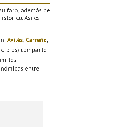
 su faro, además de
stórico. Así es
n:
Avilés
,
Carreño
,
icipios) comparte
ímites
conómicas entre