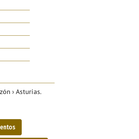
ón › Asturias.
entos