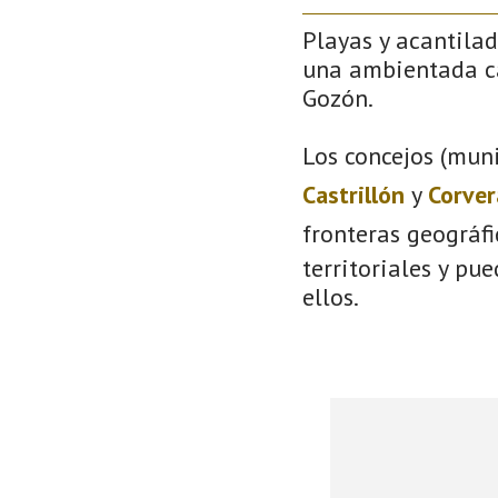
Playas y acantilad
una ambientada ca
Gozón.
Los concejos (muni
Castrillón
y
Corver
fronteras geográf
territoriales y pu
ellos.