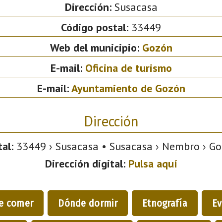
Dirección:
Susacasa
Código postal:
33449
Web del municipio:
Gozón
E-mail:
Oficina de turismo
E-mail:
Ayuntamiento de Gozón
Dirección
al:
33449 › Susacasa • Susacasa › Nembro › Goz
Dirección digital:
Pulsa aquí
e comer
Dónde dormir
Etnografía
Ev