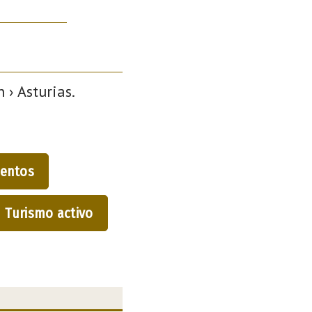
 › Asturias.
entos
Turismo activo