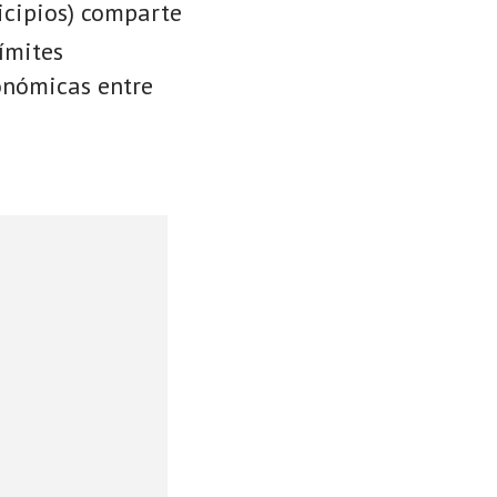
icipios) comparte
ímites
conómicas entre