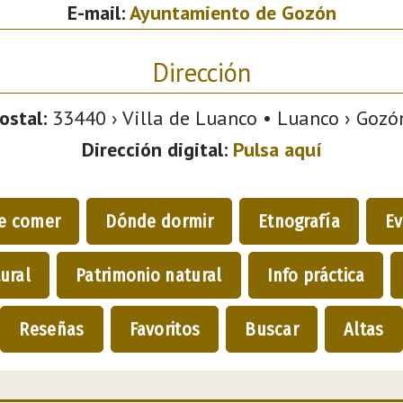
E-mail:
Ayuntamiento de Gozón
Dirección
ostal:
33440 › Villa de Luanco • Luanco › Gozón
Dirección digital:
Pulsa aquí
e comer
Dónde dormir
Etnografía
Ev
ural
Patrimonio natural
Info práctica
Reseñas
Favoritos
Buscar
Altas