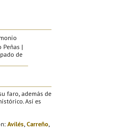
imonio
o Peñas |
cipado de
 su faro, además de
stórico. Así es
n:
Avilés
,
Carreño
,