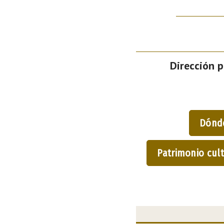
Dirección p
Dónd
Patrimonio cult