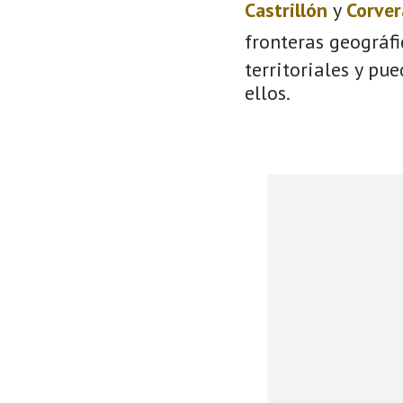
Castrillón
y
Corver
fronteras geográf
territoriales y pu
ellos.